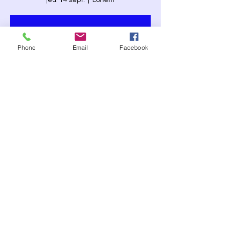
jeu. 14 sept.
  |  
Lorient
Aucun billet en vente
Voir d'autres événements
Phone
Email
Facebook
Heure et lieu
14 sept. 2023, 21:00
Lorient, 22 Rue Général Dubail, 56100
Lorient, France
Partager cet événement