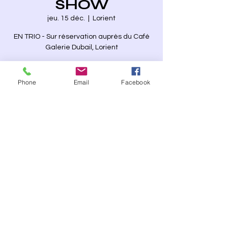
SHOW
jeu. 15 déc.
  |  
Lorient
EN TRIO - Sur réservation auprès du Café
Galerie Dubail, Lorient
Les inscriptions sont closes
Phone
Email
Facebook
Voir autres événements
Heure et lieu
15 déc. 2022, 21:00 – 23:00
Lorient, 22 Rue Général Dubail, 56100
Lorient, France