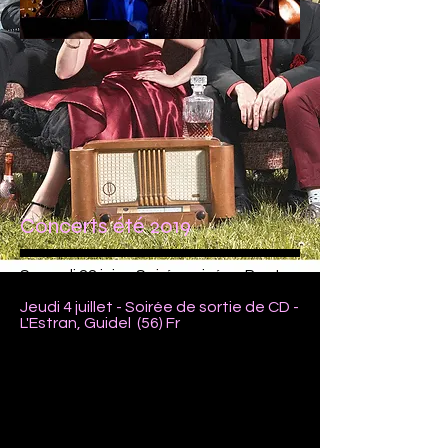
Concerts été 2019
Samedi 22 juin - Soirée privée - Pont-
Scorff (56) Fr
Jeudi 4 juillet - Soirée de sortie de CD -
L'Estran, Guidel (56) Fr
Samedi 6 juillet - Soirée privée - Plage
du Val André (22) Fr
Samedi 13 juillet - Blue Bar - Sofitel de
Quiberon (56) Fr
Jeudi 25 juillet - Festival Jazz sur la
mer- St Brieuc (22) Fr
samedi 27 juillet - Casino Partouche -